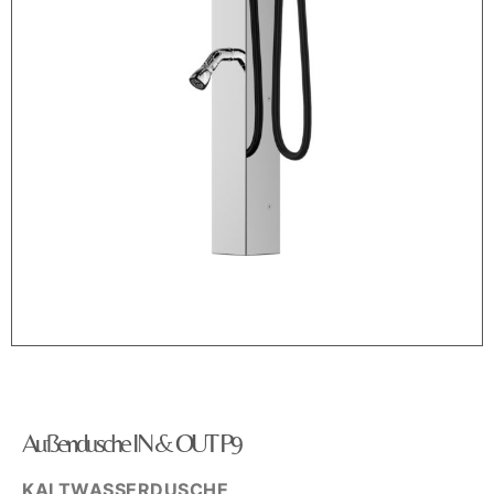
Außendusche IN & OUT P9
KALTWASSERDUSCHE